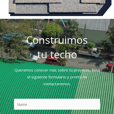
Construimos
tu techo
Queremos conocer más sobre tu proyecto, llena
el siguiente formulario y pronto te
contactaremos.
N
a