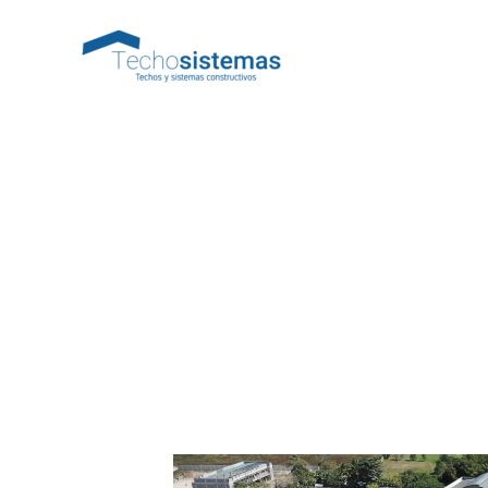
Ir
al
contenido